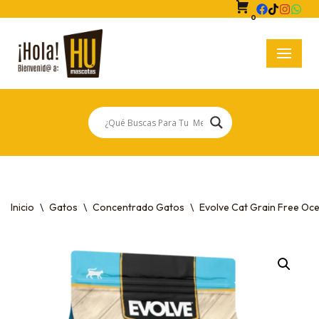
0
Saltar
al
contenido
Inicio
\
Gatos
\
Concentrado Gatos
\
Evolve Cat Grain Free Oce