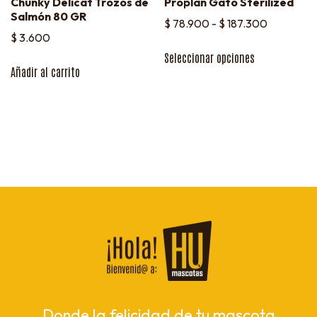
Chunky Delicat Trozos de
Proplan Gato Sterilized
Salmón 80 GR
$
78.900
-
$
187.300
$
3.600
Seleccionar opciones
Añadir al carrito
Donde la felicidad de tu mascota