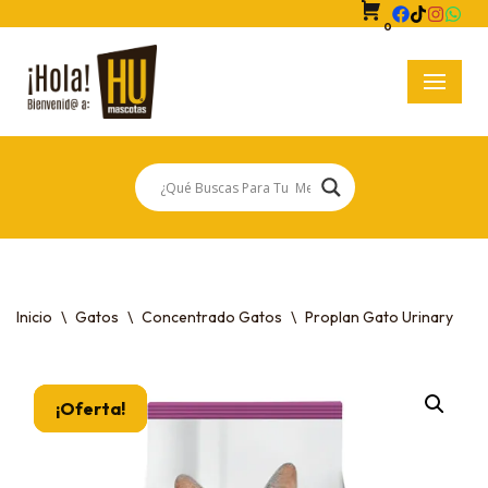
0
Saltar
al
contenido
Inicio
\
Gatos
\
Concentrado Gatos
\
Proplan Gato Urinary
¡Oferta!
¡Oferta!
¡Oferta!