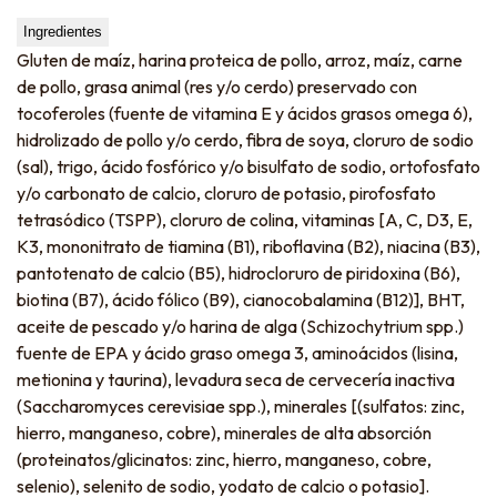
Ingredientes
Gluten de maíz, harina proteica de pollo, arroz, maíz, carne
de pollo, grasa animal (res y/o cerdo) preservado con
tocoferoles (fuente de vitamina E y ácidos grasos omega 6),
hidrolizado de pollo y/o cerdo, fibra de soya, cloruro de sodio
(sal), trigo, ácido fosfórico y/o bisulfato de sodio, ortofosfato
y/o carbonato de calcio, cloruro de potasio, pirofosfato
tetrasódico (TSPP), cloruro de colina, vitaminas [A, C, D3, E,
K3, mononitrato de tiamina (B1), riboflavina (B2), niacina (B3),
pantotenato de calcio (B5), hidrocloruro de piridoxina (B6),
biotina (B7), ácido fólico (B9), cianocobalamina (B12)], BHT,
aceite de pescado y/o harina de alga (Schizochytrium spp.)
fuente de EPA y ácido graso omega 3, aminoácidos (lisina,
metionina y taurina), levadura seca de cervecería inactiva
(Saccharomyces cerevisiae spp.), minerales [(sulfatos: zinc,
hierro, manganeso, cobre), minerales de alta absorción
(proteinatos/glicinatos: zinc, hierro, manganeso, cobre,
selenio), selenito de sodio, yodato de calcio o potasio].