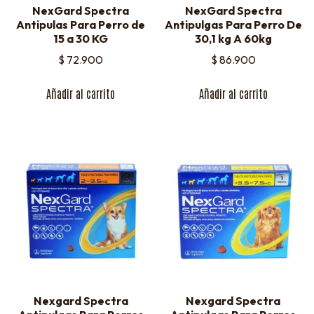
NexGard Spectra
NexGard Spectra
Antipulas Para Perro de
Antipulgas Para Perro De
15 a 30 KG
30,1 kg A 60kg
$
72.900
$
86.900
Añadir al carrito
Añadir al carrito
Nexgard Spectra
Nexgard Spectra