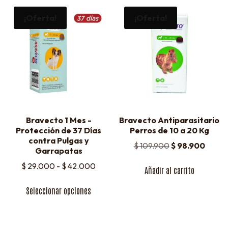
¡Oferta!
¡Oferta!
Bravecto 1 Mes -
Bravecto Antiparasitario
Protección de 37 Días
Perros de 10 a 20 Kg
contra Pulgas y
$
109.900
$
98.900
Garrapatas
$
29.000
-
$
42.000
Añadir al carrito
Seleccionar opciones