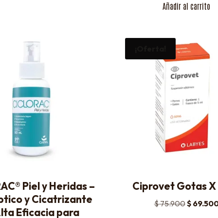
Añadir al carrito
¡Oferta!
C® Piel y Heridas –
Ciprovet Gotas X
tico y Cicatrizante
$
75.900
$
69.50
lta Eficacia para