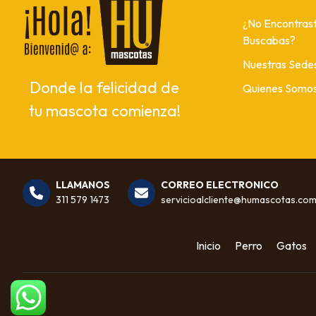
¿No Encontrast
Buscabas?
Nuestras Sede
Donde la felicidad de
Quienes Somo
tu mascota comienza!
LLAMANOS
CORREO ELECTRONICO
311 579 1473
servicioalcliente@humascotas.co
Inicio
Perro
Gatos