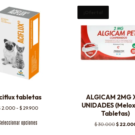
¡Oferta!
ciflux tabletas
ALGICAM 2MG X
UNIDADES (Melo
$
2.000
-
$
29.900
Tabletas)
Seleccionar opciones
$
30.000
$
22.00