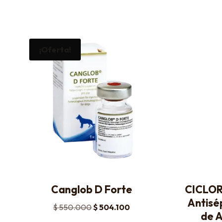
¡Oferta!
Canglob D Forte
CICLORA
Antisép
$
550.000
$
504.100
de A