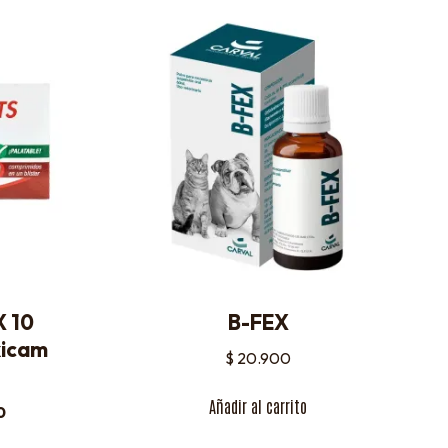
 10
B-FEX
xicam
$
20.900
Añadir al carrito
0