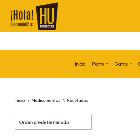
Saltar
al
contenido
Inicio
Perro
Gatos
Inicio
\
Medicamentos
\
Recetados