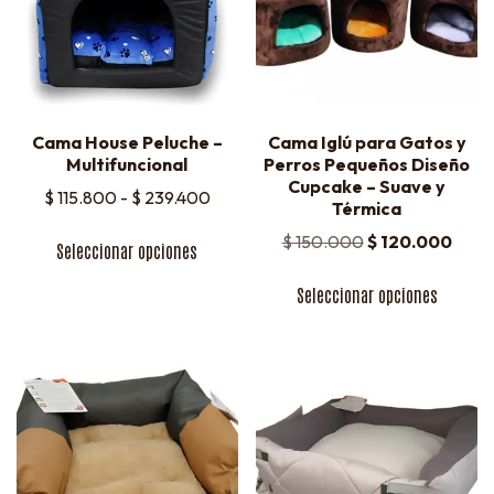
Cama House Peluche –
Cama Iglú para Gatos y
Multifuncional
Perros Pequeños Diseño
Cupcake – Suave y
$
115.800
-
$
239.400
Térmica
$
150.000
$
120.000
Seleccionar opciones
Seleccionar opciones