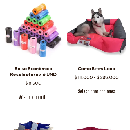
Bolsa Económica
Cama Bites Lona
Recolectora x 6 UND
$
111.000
-
$
288.000
$
8.500
Seleccionar opciones
Añadir al carrito