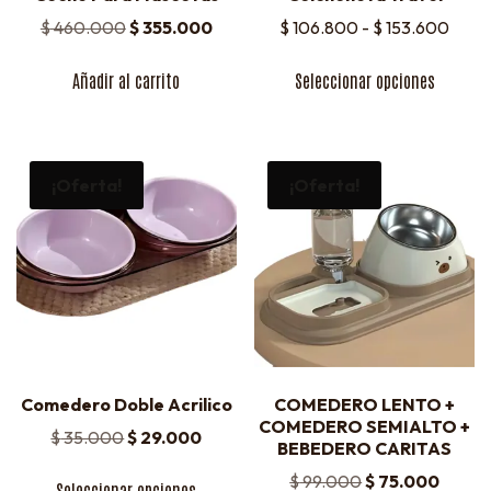
$
460.000
$
355.000
$
106.800
-
$
153.600
Añadir al carrito
Seleccionar opciones
¡Oferta!
¡Oferta!
Comedero Doble Acrilico
COMEDERO LENTO +
COMEDERO SEMIALTO +
$
35.000
$
29.000
BEBEDERO CARITAS
$
99.000
$
75.000
Seleccionar opciones