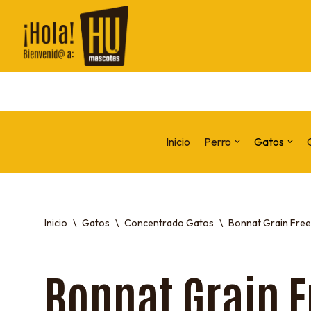
Saltar
al
contenido
Inicio
Perro
Gatos
Inicio
\
Gatos
\
Concentrado Gatos
\
Bonnat Grain Free F
Bonnat Grain F