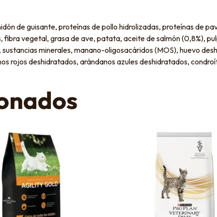
lmidón de guisante, proteínas de pollo hidrolizadas, proteínas de 
, fibra vegetal, grasa de ave, patata, aceite de salmón (0,8%), pu
dio, sustancias minerales, manano-oligosacáridos (MOS), huevo des
 rojos deshidratados, arándanos azules deshidratados, condroíti
ionados