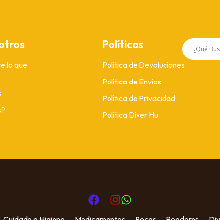
otros
Políticas
e lo que
Politica de Devoluciones
Politica de Envios
s
Política de Privacidad
s?
Política Diver Hu
m
Cuidado e Higiene
Medicamentos
Peces
Roedores
Div