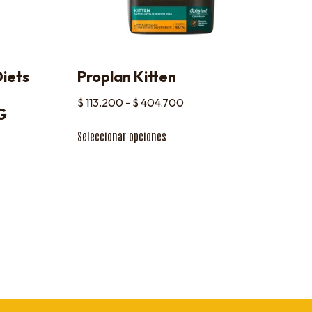
Diets
Proplan Kitten
$
113.200
-
$
404.700
G
Seleccionar opciones