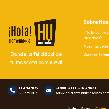
Sobre Nos
¿No Encontrast
Buscabas?
Nuestras Sede
Donde la felicidad de
Quienes Somo
tu mascota comienza!
LLAMANOS
CORREO ELECTRONICO
311 579 1473
servicioalcliente@humascotas.co
Inicio
Perro
Gatos