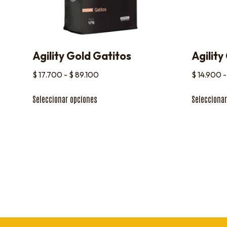
Agility Gold Gatitos
Agilit
$
17.700
-
$
89.100
$
14.900
-
Seleccionar opciones
Selecciona