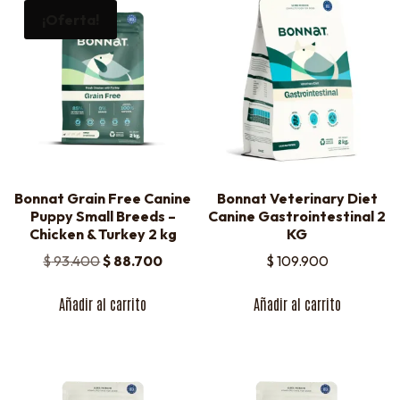
¡Oferta!
Bonnat Grain Free Canine
Bonnat Veterinary Diet
Puppy Small Breeds –
Canine Gastrointestinal 2
Chicken & Turkey 2 kg
KG
$
93.400
$
88.700
$
109.900
Añadir al carrito
Añadir al carrito