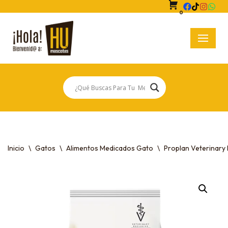
0
Saltar
al
contenido
Inicio
\
Gatos
\
Alimentos Medicados Gato
\
Proplan Veterinary 