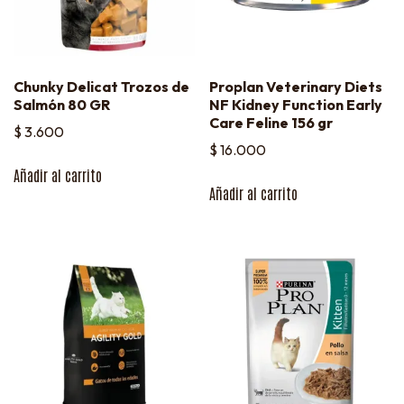
Chunky Delicat Trozos de
Proplan Veterinary Diets
Salmón 80 GR
NF Kidney Function Early
Care Feline 156 gr
$
3.600
$
16.000
Añadir al carrito
Añadir al carrito