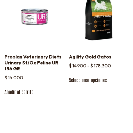
Proplan Veterinary Diets
Agility Gold Gatos
Urinary St/Ox Feline UR
$
14.900
-
$
178.300
156 GR
$
16.000
Seleccionar opciones
Añadir al carrito