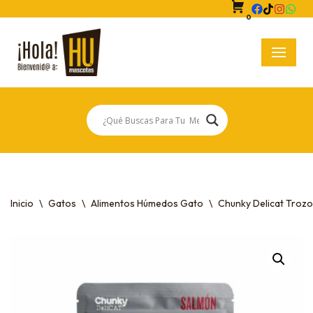
0
Saltar
al
contenido
Inicio
\
Gatos
\
Alimentos Húmedos Gato
\
Chunky Delicat Troz