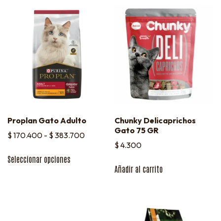
Proplan Gato Adulto
Chunky Delicaprichos
Gato 75 GR
$
170.400
-
$
383.700
$
4.300
Seleccionar opciones
Añadir al carrito