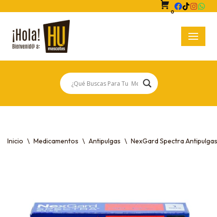
0
Saltar
al
contenido
Inicio
\
Medicamentos
\
Antipulgas
\
NexGard Spectra Antipulgas