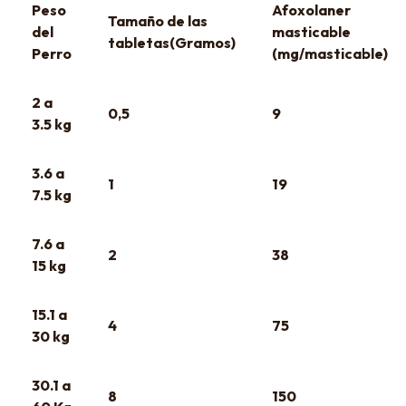
Peso
Afoxolaner
Tamaño de las
del
masticable
tabletas(Gramos)
Perro
(mg/masticable)
2 a
0,5
9
3.5 kg
3.6 a
1
19
7.5 kg
7.6 a
2
38
15 kg
15.1 a
4
75
30 kg
30.1 a
8
150