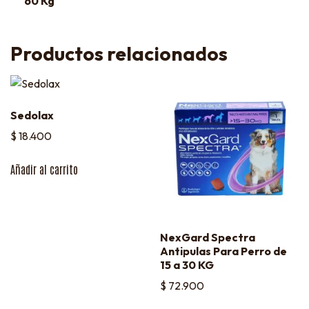
60 Kg
Productos relacionados
Sedolax
$
18.400
Añadir al carrito
NexGard Spectra
Antipulas Para Perro de
15 a 30 KG
$
72.900