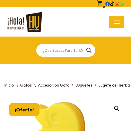
0
Saltar
al
contenido
Inicio
\
Gatos
\
Accesorios Gato
\
Juguetes
\
Jugete de Hierba
¡Oferta!
¡Oferta!
¡Oferta!
¡Oferta!
¡Oferta!
¡Oferta!
¡Oferta!
¡Oferta!