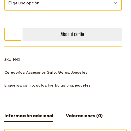
Añadir al carrito
SKU:
N/D
Categorías:
Accesorios Gato
,
Gatos
,
Juguetes
Etiquetas:
catnip
,
gatos
,
hierba gatuna
,
juguetes
Información adicional
Valoraciones (0)