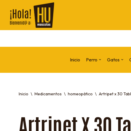
Saltar
al
contenido
Inicio
Perro
Gatos
Inicio
\
Medicamentos
\
homeopático
\
Artripet x 30 Tab
Artripet X 30 T