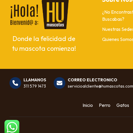
¿No Encontrast
Buscabas?
Nuestras Sede
Donde la felicidad de
Quienes Somo
tu mascota comienza!
LLAMANOS
CORREO ELECTRONICO
311 579 1473
servicioalcliente@humascotas.co
Inicio
Perro
Gatos