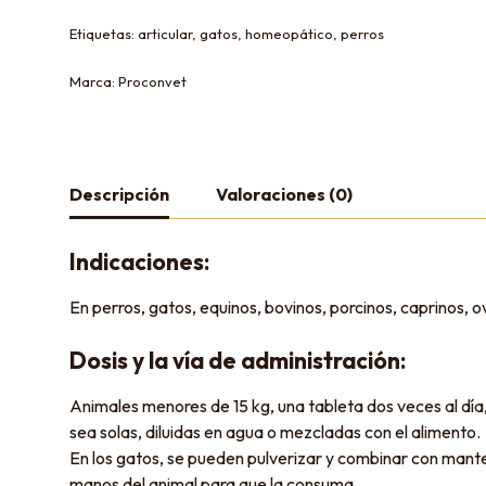
Etiquetas:
articular
,
gatos
,
homeopático
,
perros
Marca:
Proconvet
Descripción
Valoraciones (0)
Indicaciones:
En perros, gatos, equinos, bovinos, porcinos, caprinos,
Dosis y la vía de administración:
Animales menores de 15 kg, una tableta dos veces al día,
sea solas, diluidas en agua o mezcladas con el alimento.
En los gatos, se pueden pulverizar y combinar con manteq
manos del animal para que la consuma.