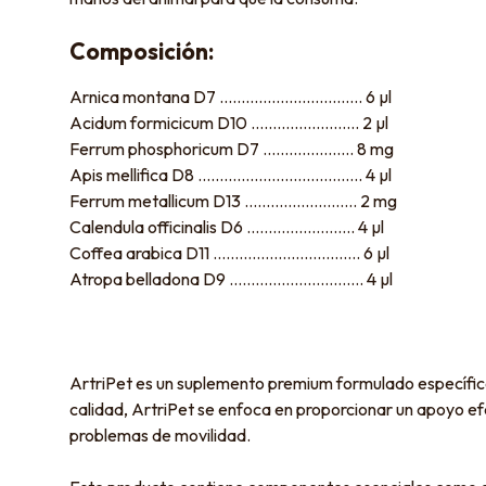
Composición:
Arnica montana D7 …………………………… 6 µl
Acidum formicicum D10 ……………………. 2 µl
Ferrum phosphoricum D7 ………………… 8 mg
Apis mellifica D8 ……………………………….. 4 µl
Ferrum metallicum D13 …………………….. 2 mg
Calendula officinalis D6 ……………………. 4 µl
Coffea arabica D11 ……………………………. 6 µl
Atropa belladona D9 …………………………. 4 µl
ArtriPet es un suplemento premium formulado específicam
calidad, ArtriPet se enfoca en proporcionar un apoyo efect
problemas de movilidad.