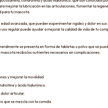
cosamina, condroitina y ácido hialurónico, que son conocidos por
ra mejorar la lubricación en las articulaciones, fomentar la regener
d para tu mascota.
 edad avanzada, que pueden experimentar rigidez y dolor en sus a
 Su uso regular puede ayudar a mejorar la calidad de vida de tu co
eneralmente se presenta en forma de tabletas o polvo que se puede 
 mascota reciba los nutrientes necesarios sin complicaciones.
ones y mejorar la movilidad.
roitina y ácido hialurónico.
dolor articular.
vo que se mezcla con la comida.