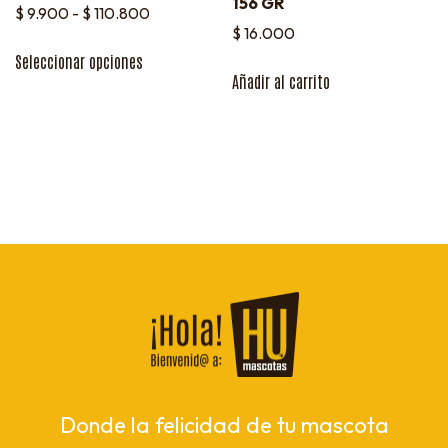
156 GR
$
9.900
-
$
110.800
$
16.000
Seleccionar opciones
Añadir al carrito
Donde la felicidad de tu mascota