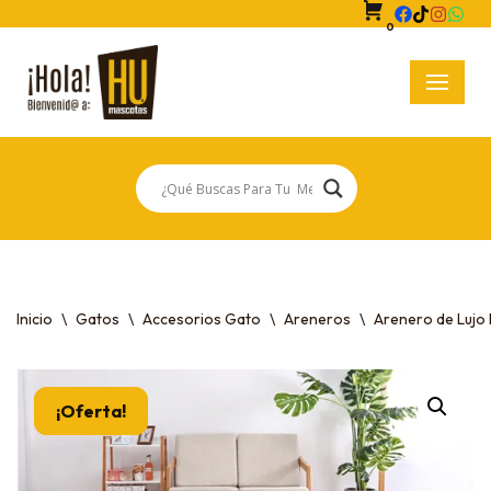
0
Saltar
al
contenido
Inicio
\
Gatos
\
Accesorios Gato
\
Areneros
\
Arenero de Lujo
¡Oferta!
¡Oferta!