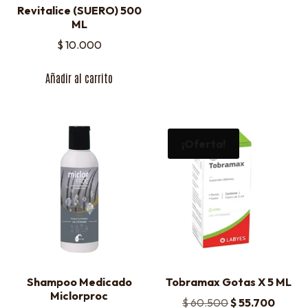
Revitalice (SUERO) 500
ML
$
10.000
Añadir al carrito
¡Oferta!
Shampoo Medicado
Tobramax Gotas X 5 ML
Miclorproc
$
60.500
$
55.700