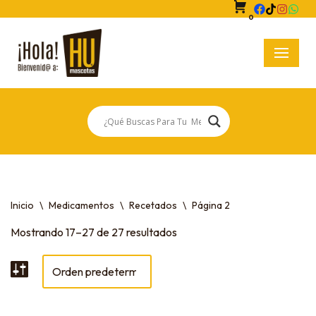
0
Saltar
al
contenido
Inicio
\
Medicamentos
\
Recetados
\
Página 2
Mostrando 17–27 de 27 resultados