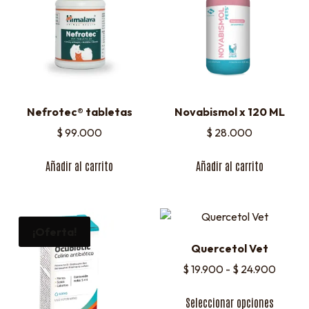
Nefrotec® tabletas
Novabismol x 120 ML
$
99.000
$
28.000
Añadir al carrito
Añadir al carrito
¡Oferta!
Quercetol Vet
$
19.900
-
$
24.900
Seleccionar opciones