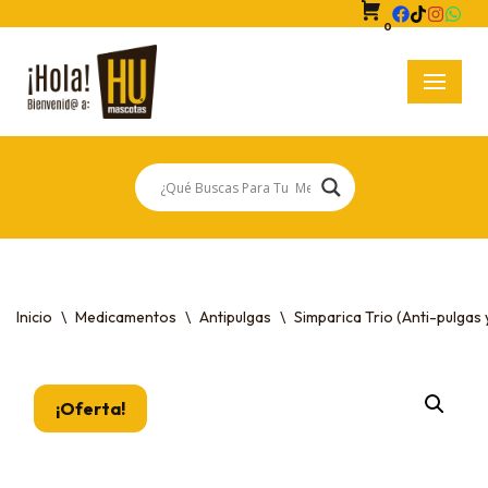
0
Saltar
al
contenido
Inicio
\
Medicamentos
\
Antipulgas
\
Simparica Trio (Anti-pulgas
¡Oferta!