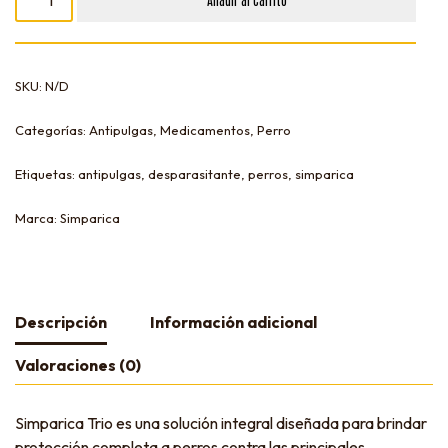
SKU:
N/D
Categorías:
Antipulgas
,
Medicamentos
,
Perro
Etiquetas:
antipulgas
,
desparasitante
,
perros
,
simparica
Marca:
Simparica
Descripción
Información adicional
Valoraciones (0)
Simparica Trio es una solución integral diseñada para brindar
protección completa a perros contra las principales