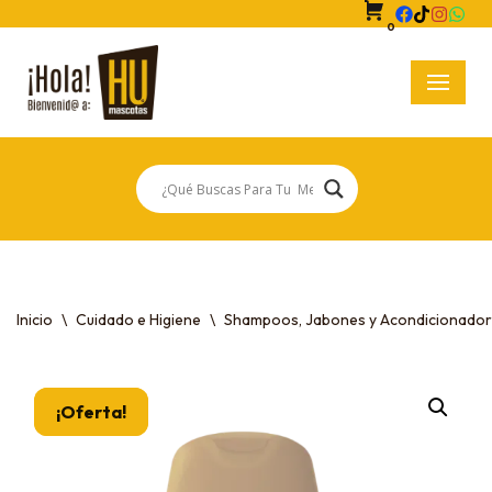
0
Saltar
al
contenido
Inicio
\
Cuidado e Higiene
\
Shampoos, Jabones y Acondicionado
¡Oferta!
¡Oferta!