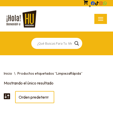
0
Saltar
al
contenido
Inicio
\
Productos etiquetados “LimpiezaRápida”
Mostrando el único resultado