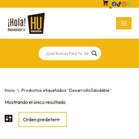
0
Saltar
al
contenido
Inicio
\
Productos etiquetados “DesarrolloSaludable”
Mostrando el único resultado