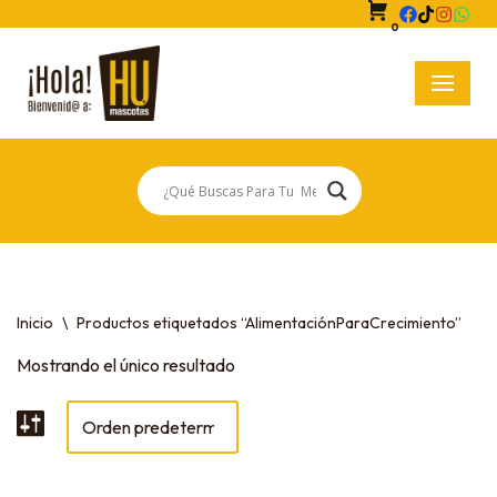
0
Saltar
al
contenido
Inicio
\
Productos etiquetados “AlimentaciónParaCrecimiento”
Mostrando el único resultado