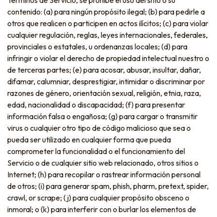
Términos de Servicio, se prohíbe el uso del sitio o su
contenido: (a) para ningún propósito ilegal; (b) para pedirle a
otros que realicen o participen en actos ilícitos; (c) para violar
cualquier regulación, reglas, leyes internacionales, federales,
provinciales o estatales, u ordenanzas locales; (d) para
infringir o violar el derecho de propiedad intelectual nuestro o
de terceras partes; (e) para acosar, abusar, insultar, dañar,
difamar, calumniar, desprestigiar, intimidar o discriminar por
razones de género, orientación sexual, religión, etnia, raza,
edad, nacionalidad o discapacidad; (f) para presentar
información falsa o engañosa; (g) para cargar o transmitir
virus o cualquier otro tipo de código malicioso que sea o
pueda ser utilizado en cualquier forma que pueda
comprometer la funcionalidad o el funcionamiento del
Servicio o de cualquier sitio web relacionado, otros sitios o
Internet; (h) para recopilar o rastrear información personal
de otros; (i) para generar spam, phish, pharm, pretext, spider,
crawl, or scrape; (j) para cualquier propósito obsceno o
inmoral; o (k) para interferir con o burlar los elementos de