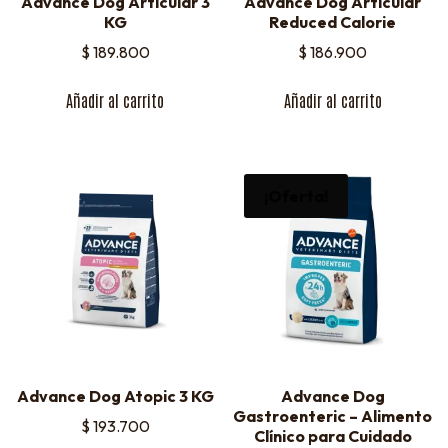
Advance Dog Articular 3
Advance Dog Articular
KG
Reduced Calorie
$
189.800
$
186.900
Añadir al carrito
Añadir al carrito
¡Oferta!
Advance Dog Atopic 3 KG
Advance Dog
Gastroenteric – Alimento
$
193.700
Clínico para Cuidado