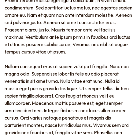
Proin interdum massa eget ligula sollicitudin, in viverra nunc
condimentum. Sed porttitor luctus metus, nec egestas sapien
ornare eu. Nam et quam non ante interdum molestie. Aenean
sed pulvinar justo. Aenean sit amet consectetur eros.
Praesent a arcu justo. Mauris tempor ante vel facilisis
maximus. Vestibulum ante ipsum primis in faucibus orci luctus
et ultrices posuere cubilia curae; Vivamus nec nibh ut augue
tempus cursus vitae ut ipsum.
Nullam consequat eros at sapien volutpat fringilla. Nunc non
magna odio. Suspendisse lobortis felis eu odio placerat
venenatis in sit amet urna. Nulla vitae erat nunc. Nulla id
massa eget purus gravida tristique. Ut semper tellus dictum
sapien fringilla placerat. Cras feugiat rhoncus velit eu
ullamcorper. Maecenas mattis posuere est, eget semper
urna tincidunt nec. Integer finibus mi nec lacus ullamcorper
cursus. Orci varius natoque penatibus et magnis dis
parturient montes, nascetur ridiculus mus. Vivamus sem orci,
gravida nec faucibus at, fringilla vitae sem. Phasellus non